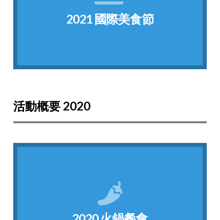
特色美食，台灣的同學們準備了起士玉米蛋餅來
2021 國際美食節
本次活動共有12個國家的學生準備了自己國家的
2021 國際美食節
活動概要 2020
點我看相片
來認識新朋友，拉近彼此的距離！
與Roberts Fellows一起分享火鍋，並透過玩遊戲
2020 火鍋餐會
為了歡迎新加入的同學，SVSU特地邀請銘傳學生