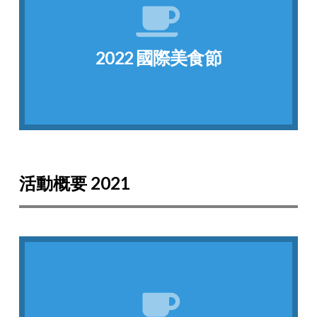
鹽酥雞、以及超人氣的珍珠奶茶來跟大家分享!
國家的學生共襄盛舉。台灣的同學推出三杯雞、
2022 國際美食節
2022國際美食節今天在Marketplace舉辦，有9個
2022 國際美食節
活動概要 2021
點我看相片
跟其他國家的朋友一起分享。