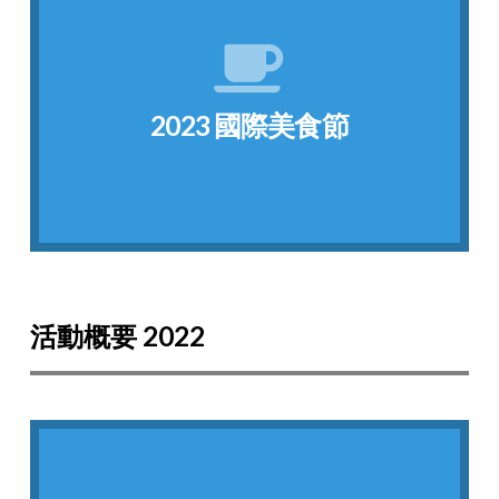
點我看相片
腐、以及超人氣的珍珠奶茶來跟大家分享!
基諾大學的師生。台灣同學準備了熱炒豬肉豆
有11個國家的學生一起參與，呈現家鄉美食給塞
2023 國際美食節
2023國際美食節今天在Marketplace登場，總共
2023 國際美食節
活動概要 2022
點我看相片