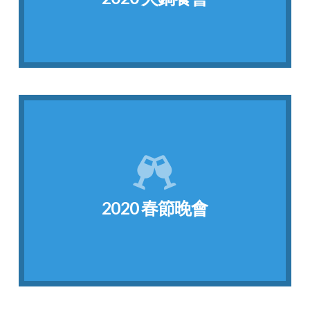
2020 火鍋餐會
點我看相片
財運亨通、健康無憂、平安多福！
嘉賓一同慶祝新年的到來。祝福大家在新的一年
月二十五日舉辦了新年春節餐會，邀請了校內外
2020 春節晚會
美國分校與塞基諾大學中國學生學者聯合會在一
2020 春節晚會