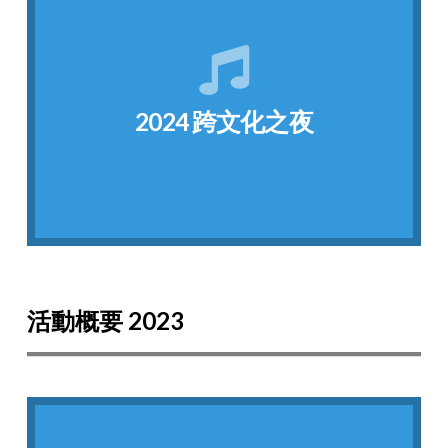
點我看相片
唱，表演了周杰倫的歌曲"晴天"。
美給觀眾。 有一位台灣來的學生用吉他自彈自
統服飾，透過歌舞表演來展現自己國家的文化之
2024 跨文化之夜
Whole New World做為主題，由各國學生穿著傳
歡迎來到第22屆跨文化之夜，本次活動以A
2024 跨文化之夜
活動概要 2023