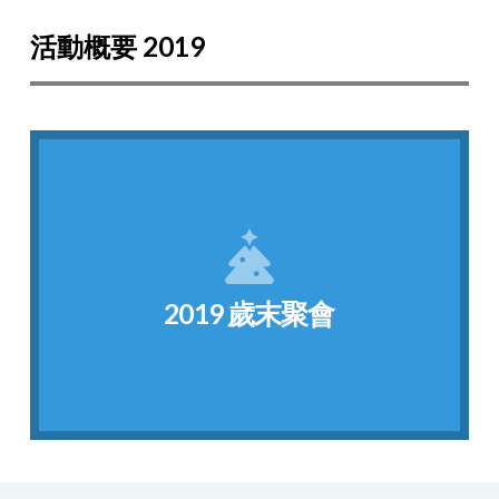
活動概要 2019
點我看相片
夜晚。祝福各位有個愉快的聖誕佳節!
辛苦準備活動的工作人員們，讓大家有個美好的
末聚會，還特別為學生準備了貼心的禮物。謝謝
2019 歲末聚會
非常感謝SVSU校長Dr. Bachand邀請我們參加歲
2019 歲末聚會