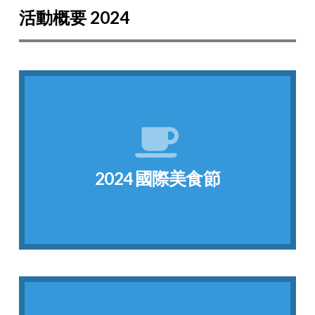
活動概要 2024
點我看相片
生。 台灣同學準備了超人氣的肉鬆蛋餅!
學生準備了道地家鄉美食分享給塞基諾大學的師
2024 國際美食節
2024國際美食節今天登場啦! 總共有12個國家的
2024 國際美食節