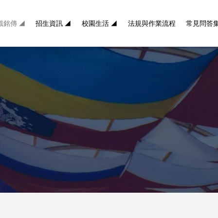
識銘傳 ◢
招生資訊 ◢
校園生活 ◢
法規與作業流程
常見問答