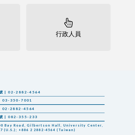
行政人員
 02-2882-4564
03-350-7001
02-2882-4564
 082-355-233
 Bay Road, Gilbertson Hall, University Center,
97 (U.S.); +886 2 2882-4564 (Taiwan)