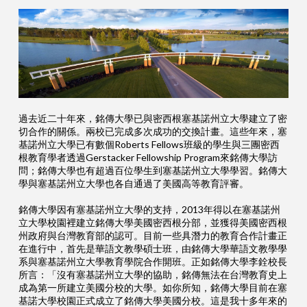
過去近二十年來，銘傳大學已與密西根塞基諾州立大學建立了密
切合作的關係。兩校已完成多次成功的交換計畫。這些年來，塞
基諾州立大學已有數個Roberts Fellows班級的學生與三團密西
根教育學者透過Gerstacker Fellowship Program來銘傳大學訪
問；銘傳大學也有超過百位學生到塞基諾州立大學學習。銘傳大
學與塞基諾州立大學也各自通過了美國高等教育評審。
銘傳大學因有塞基諾州立大學的支持，2013年得以在塞基諾州
立大學校園裡建立銘傳大學美國密西根分部，並獲得美國密西根
州政府與台灣教育部的認可。目前一些具潛力的教育合作計畫正
在進行中，首先是華語文教學碩士班，由銘傳大學華語文教學學
系與塞基諾州立大學教育學院合作開班。正如銘傳大學李銓校長
所言：「沒有塞基諾州立大學的協助，銘傳無法在台灣教育史上
成為第一所建立美國分校的大學。如你所知，銘傳大學目前在塞
基諾大學校園正式成立了銘傳大學美國分校。這是我十多年來的